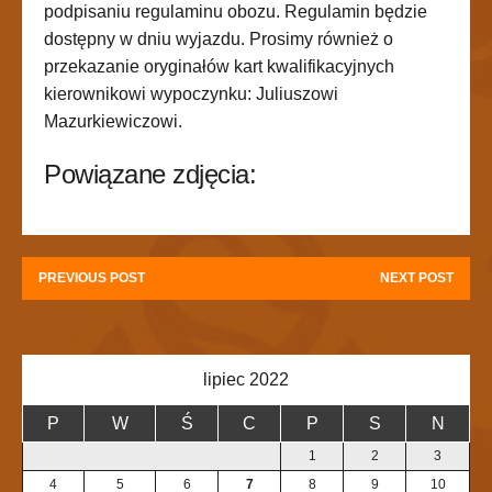
podpisaniu regulaminu obozu. Regulamin będzie
dostępny w dniu wyjazdu. Prosimy również o
przekazanie oryginałów kart kwalifikacyjnych
kierownikowi wypoczynku: Juliuszowi
Mazurkiewiczowi.
Powiązane zdjęcia:
PREVIOUS POST
NEXT POST
lipiec 2022
P
W
Ś
C
P
S
N
1
2
3
4
5
6
7
8
9
10