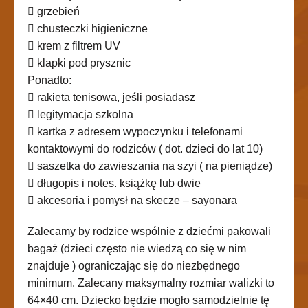
 grzebień
 chusteczki higieniczne
 krem z filtrem UV
 klapki pod prysznic
Ponadto:
 rakieta tenisowa, jeśli posiadasz
 legitymacja szkolna
 kartka z adresem wypoczynku i telefonami
kontaktowymi do rodziców ( dot. dzieci do lat 10)
 saszetka do zawieszania na szyi ( na pieniądze)
 długopis i notes. książkę lub dwie
 akcesoria i pomysł na skecze – sayonara
Zalecamy by rodzice wspólnie z dziećmi pakowali
bagaż (dzieci często nie wiedzą co się w nim
znajduje ) ograniczając się do niezbędnego
minimum. Zalecany maksymalny rozmiar walizki to
64×40 cm. Dziecko będzie mogło samodzielnie tę