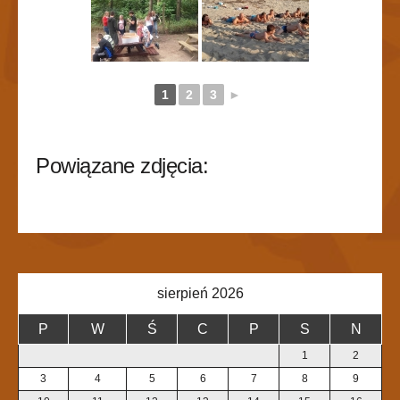
1
2
3
►
Powiązane zdjęcia:
sierpień 2026
P
W
Ś
C
P
S
N
1
2
3
4
5
6
7
8
9