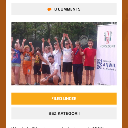
0 COMMENTS
FILED UNDER
BEZ KATEGORII