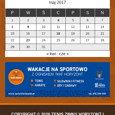
maj 2017
P
W
Ś
C
P
S
N
1
2
3
4
5
6
7
8
9
10
11
12
13
14
15
16
17
18
19
20
21
22
23
24
25
26
27
28
29
30
31
« kwi
cze »
COPYRIGHT © 2026 TENIS ZIMNY HORYZONT |