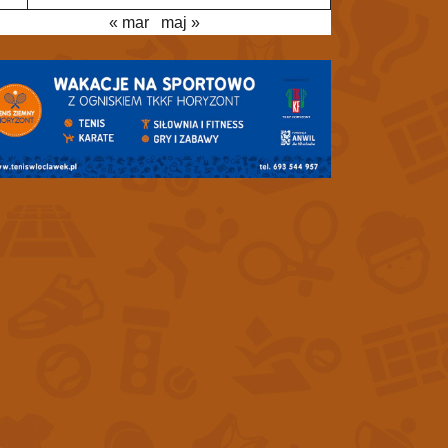
« mar
maj »