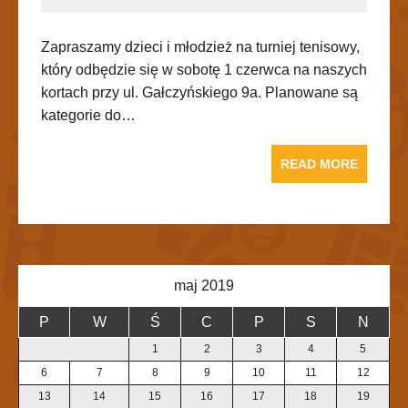
Zapraszamy dzieci i młodzież na turniej tenisowy,
który odbędzie się w sobotę 1 czerwca na naszych
kortach przy ul. Gałczyńskiego 9a. Planowane są
kategorie do…
READ MORE
maj 2019
P
W
Ś
C
P
S
N
1
2
3
4
5
6
7
8
9
10
11
12
13
14
15
16
17
18
19